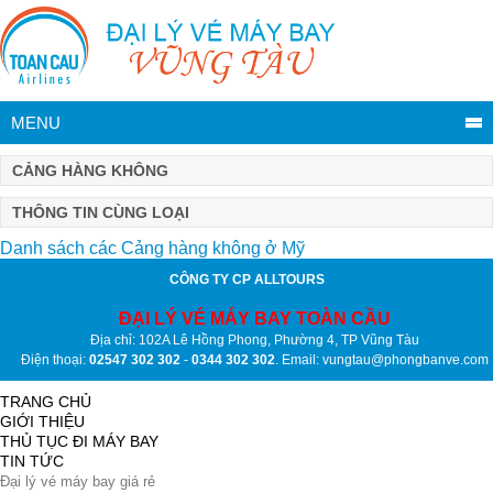
MENU
CẢNG HÀNG KHÔNG
THÔNG TIN CÙNG LOẠI
Danh sách các Cảng hàng không ở Mỹ
CÔNG TY CP ALLTOURS
ĐẠI LÝ VÉ MÁY BAY TOÀN CẦU
Địa chỉ: 102A Lê Hồng Phong, Phường 4, TP Vũng Tàu
Điện thoại:
02547 302 302
-
0344 302 302
. Email: vungtau@phongbanve.com
TRANG CHỦ
GIỚI THIỆU
THỦ TỤC ĐI MÁY BAY
TIN TỨC
Đại lý vé máy bay giá rẻ