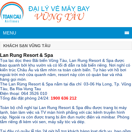
MENU
KHÁCH SẠN VŨNG TÀU
Lan Rung Resort & Spa
Tọa lạc dọc theo Bãi biển Vũng Tàu, Lan Rung Resort & Spa được
bao quanh bởi khu vườn và có lối đi dẫn ra bãi biển riêng. Nơi nghỉ có
kiến trúc Châu Âu và tầm nhìn ra toàn cảnh biển. Tự hào với hồ bơi
ngoài trời mở cửa quanh năm, resort này còn có quán bar và nhà
hàng gọi món.
The Lan Rừng Resort & Spa nằm tại địa chỉ 03-06 Hạ Long, Tp. Vũng
Tàu, Ba Ria-Vung Tau
Điện thoại: 064 3526 010
Tổng đài đặt phòng 24/24:
1900 636 212
Toàn bộ chỗ nghỉ tại Lan Rung Resort & Spa đều được trang bị máy
lạnh, bàn làm việc và TV màn hình phẳng với các kênh truyền hình
cáp. Ngoài ra còn được trang bị ấm đun nước điện và minibar. Phòng
tắm riêng đi kèm vòi sen, máy sấy tóc và dép.
Vinpearl Mũi Cò
Tại đây có quầy lễ tân 24 giờ hỗ trợ khách hàng loạt dịch vụ, bao gồm