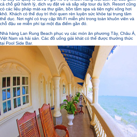
cả chỗ giữ hành lý, dịch vụ đặt vé và sắp xếp tour du lịch. Resort cũng
có các liệu pháp mát-xa thư giãn, bồn tắm spa và tiện nghi xông hơi
khô. Khách có thể duy trì thói quen rèn luyện sức khỏe tại trung tâm
thể dục. Nơi nghỉ có truy cập Wi-Fi miễn phí trong toàn khuôn viên và
chỗ đậu xe miễn phí tại một địa điểm gần đó.
Sunshine Golden River
Nhà hàng Lan Rung Beach phục vụ các món ăn phương Tây, Châu Á,
Việt Nam và hải sản. Các đồ uống giải khát có thể được thưởng thức
tại Pool Side Bar.
Vincity-vietnam.com