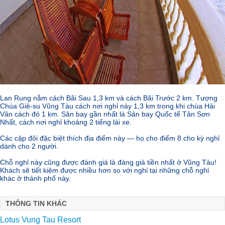
Lan Rung nằm cách Bãi Sau 1,3 km và cách Bãi Trước 2 km. Tượng
Chúa Giê-su Vũng Tàu cách nơi nghỉ này 1,3 km trong khi chùa Hải
Vân cách đó 1 km. Sân bay gần nhất là Sân bay Quốc tế Tân Sơn
Nhất, cách nơi nghỉ khoảng 2 tiếng lái xe.
Các cặp đôi đặc biệt thích địa điểm này — họ cho điểm 8 cho kỳ nghỉ
dành cho 2 người.
sunshine crystal river
Chỗ nghỉ này cũng được đánh giá là đáng giá tiền nhất ở Vũng Tàu!
Khách sẽ tiết kiệm được nhiều hơn so với nghỉ tại những chỗ nghỉ
khác ở thành phố này.
Du an sunshine city
THÔNG TIN KHÁC
Lotus Vung Tau Resort