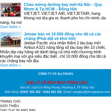
Chào mừng đường bay mới Hà Nội – Quy
Nhơn & Tp.HCM – Đồng Hới
VIETJET, VIETJET AIR, VIETJETAIR, hang
khong noi dia gia re, thanh pho ho chi minh, da
nang, ha noi
Xem thêm »
Jetstar bán vé 10.000 đồng cho tất cả các
chặng (Phải đặt vé khứ hồi)
Jetstar Pacific vừa nhận thêm 2 tàu bay mới
Airbus A321 nâng tổng số tàu bay lên 10 chiếc.
Nhân dịp này hãng sẽ dành tặng cả nhà một chương trình
khuyến mại với giá siêu đặc biệt , chỉ 10.000 đồng cho tất cả
các chặng bay nội địa.
Xem thêm »
CÔNG TY CP ALLTOURS
ĐẠI LÝ VÉ MÁY BAY TOÀN CẦU
Địa chỉ: 102A Lê Hồng Phong, Phường 4, TP Vũng Tàu
Điện thoại:
02547 302 302
-
0344 302 302
. Email: vungtau@phongbanve.com
TRANG CHỦ
GIỚI THIỆU
THỦ TỤC ĐI MÁY BAY