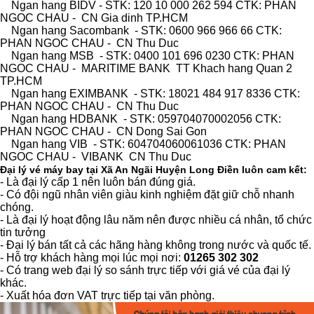
Ngan hang BIDV - STK: 120 10 000 262 594 CTK: PHAN
NGOC CHAU - CN Gia dinh TP.HCM
Ngan hang Sacombank - STK: 0600 966 966 66 CTK:
PHAN NGOC CHAU - CN Thu Duc
Ngan hang MSB - STK: 0400 101 696 0230 CTK: PHAN
NGOC CHAU - MARITIME BANK TT Khach hang Quan 2
TP.HCM
Ngan hang EXIMBANK - STK: 18021 484 917 8336 CTK:
PHAN NGOC CHAU - CN Thu Duc
Ngan hang HDBANK - STK: 059704070002056 CTK:
PHAN NGOC CHAU - CN Dong Sai Gon
Ngan hang VIB - STK: 604704060061036 CTK: PHAN
NGOC CHAU - VIBANK CN Thu Duc
Đại lý vé máy bay tại Xã An Ngãi Huyện Long Điền luôn cam kết:
- Là đại lý cấp 1 nên luôn bán đúng giá.
- Có đội ngũ nhân viên giàu kinh nghiệm đặt giữ chỗ nhanh
chóng.
- Là đại lý hoạt động lâu năm nên được nhiều cá nhân, tổ chức
tin tưởng
- Đại lý bán tất cả các hãng hàng không trong nước và quốc tế.
- Hỗ trợ khách hàng mọi lúc mọi nơi:
01265 302 302
- Có trang web đại lý so sánh trực tiếp với giá vé của đại lý
khác.
- Xuất hóa đơn VAT trực tiếp tại văn phòng.