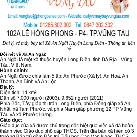
Đại lý vé máy bay tại Xã An Ngãi Huyện Long Điền - Thông tin liên
hệ
Đôi nét về Xã An Ngãi:
An Ngãi là một xã thuộc huyện Long Điền, tỉnh Bà Rịa - Vũng
Tàu, Việt Nam.
Hành chính:
An Ngãi được chia làm 5 ấp: An Phước (Xã lỵ), An Hòa, An
Thạnh, An Bình và An Lộc.
Địa lý:
Diện tích: 14 km²
Dân số 7.000 người (2003), 9.652 người (2011)
Phía Bắc, Tây giáp thị trấn Long Điền, phía Đông giáp xã An
Nhất, xã Tam Phước, và phía Nam giáp phường 12 TP Vũng
Tàu và xã Phước Hưng.
Giáo dục:
Giáo dục của xã được chú trọng đặc biệt qua việc xã đã hoàn
thành việc Giáo dục phổ cập THCS. Trên địa bàn xã hiện có 3
trường Bán trú gồm Bán trú Tiểu học Cao Văn Ngọc, THCS