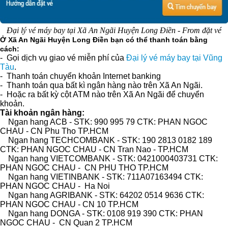
Đại lý vé máy bay tại Xã An Ngãi Huyện Long Điền - From đặt vé
Ở Xã An Ngãi Huyện Long Điền bạn có thể thanh toán bằng
cách:
- Gọi dịch vụ giao vé miễn phí của
Đại lý vé máy bay tại Vũng
Tàu
.
- Thanh toán chuyển khoản Internet banking
- Thanh toán qua bất kì ngân hàng nào trên Xã An Ngãi.
- Hoặc ra bất kỳ cột ATM nào trên Xã An Ngãi để chuyển
khoản.
Tài khoản ngân hàng:
Ngan hang ACB - STK: 990 995 79 CTK: PHAN NGOC
CHAU - CN Phu Tho TP.HCM
Ngan hang TECHCOMBANK - STK: 190 2813 0182 189
CTK: PHAN NGOC CHAU - CN Tran Nao - TP.HCM
Ngan hang VIETCOMBANK - STK: 0421000403731 CTK:
PHAN NGOC CHAU - CN PHU THO TP.HCM
Ngan hang VIETINBANK - STK: 711A07163494 CTK:
PHAN NGOC CHAU - Ha Noi
Ngan hang AGRIBANK - STK: 64202 0514 9636 CTK:
PHAN NGOC CHAU - CN 10 TP.HCM
Ngan hang DONGA - STK: 0108 919 390 CTK: PHAN
NGOC CHAU - CN Quan 2 TP.HCM