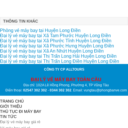
THÔNG TIN KHÁC
Phòng vé máy bay tại Huyện Long Điền
Đại lý vé máy bay tại Xã Tam Phước Huyện Long Điền
Đại lý vé máy bay tại Xã Phước Tỉnh Huyện Long Điền
Đại lý vé máy bay tại Xã Phước Hưng Huyện Long Điền
Đại lý vé máy bay tại Xã An Nhứt Huyện Long Điền
Đại lý vé máy bay tại Thị Trấn Long Hải Huyện Long Điền
Đại lý vé máy bay tại Thị Trấn Long Điền Huyện Long Điền
CÔNG TY CP ALLTOURS
ĐẠI LÝ VÉ MÁY BAY TOÀN CẦU
Địa chỉ: 102A Lê Hồng Phong, Phường 4, TP Vũng Tàu
Điện thoại:
02547 302 302
-
0344 302 302
. Email: vungtau@phongbanve.com
TRANG CHỦ
GIỚI THIỆU
THỦ TỤC ĐI MÁY BAY
TIN TỨC
Đại lý vé máy bay giá rẻ