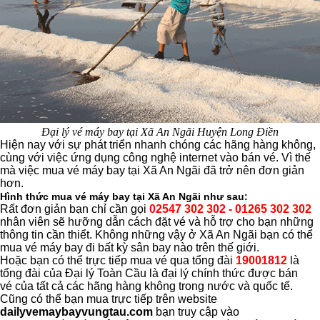
Đại lý vé máy bay tại Xã An Ngãi Huyện Long Điền
Hiện nay với sự phát triển nhanh chóng các hãng hàng không,
cùng với việc ứng dụng công nghệ internet vào bán vé. Vì thế
mà việc mua vé máy bay tại Xã An Ngãi đã trở nên đơn giản
hơn.
Hình thức mua vé máy bay tại Xã An Ngãi như sau:
Rất đơn giản bạn chỉ cần gọi
02547 302 302 - 01265 302 302
nhân viên sẽ hưỡng dẫn cách đặt vé và hỗ trợ cho bạn những
thông tin cần thiểt. Không những vậy ở Xã An Ngãi bạn có thể
mua vé máy bay đi bất kỳ sân bay nào trên thế giới.
Hoặc bạn có thể trực tiếp mua vé qua tổng đài
19001812
là
tổng đài của Đại lý Toàn Cầu là đại lý chính thức được bán
vé của tất cả các hãng hàng không trong nước và quốc tế.
Cũng có thể bạn mua trực tiếp trên website
dailyvemaybayvungtau.com
bạn truy cập vào