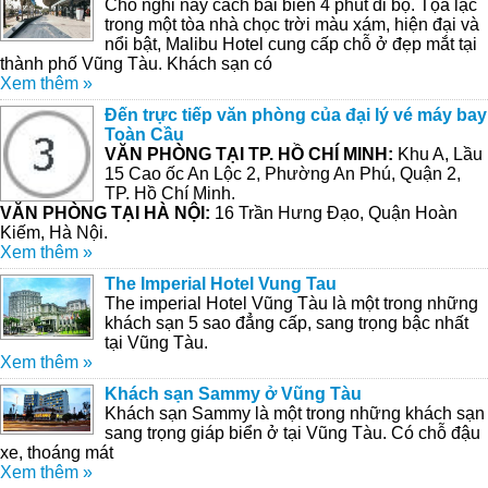
Chỗ nghỉ này cách bãi biển 4 phút đi bộ. Tọa lạc
trong một tòa nhà chọc trời màu xám, hiện đại và
nổi bật, Malibu Hotel cung cấp chỗ ở đẹp mắt tại
thành phố Vũng Tàu. Khách sạn có
Xem thêm »
Đến trực tiếp văn phòng của đại lý vé máy bay
Toàn Cầu
VĂN PHÒNG TẠI TP. HỒ CHÍ MINH:
Khu A, Lầu
15 Cao ốc An Lộc 2, Phường An Phú, Quận 2,
TP. Hồ Chí Minh.
VĂN PHÒNG TẠI HÀ NỘI:
16 Trần Hưng Đạo, Quận Hoàn
Kiếm, Hà Nội.
Xem thêm »
The Imperial Hotel Vung Tau
The imperial Hotel Vũng Tàu là một trong những
khách sạn 5 sao đẳng cấp, sang trọng bậc nhất
tại Vũng Tàu.
Xem thêm »
Khách sạn Sammy ở Vũng Tàu
Khách sạn Sammy là một trong những khách sạn
sang trọng giáp biển ở tại Vũng Tàu. Có chỗ đậu
xe, thoáng mát
Xem thêm »