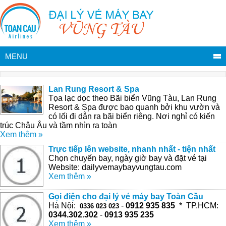
MENU
Lan Rung Resort & Spa
Tọa lạc dọc theo Bãi biển Vũng Tàu, Lan Rung
Resort & Spa được bao quanh bởi khu vườn và
có lối đi dẫn ra bãi biển riêng. Nơi nghỉ có kiến
trúc Châu Âu và tầm nhìn ra toàn
Xem thêm »
Trực tiếp lên website, nhanh nhất - tiện nhất
Chọn chuyến bay, ngày giờ bay và đặt vé tại
Website: dailyvemaybayvungtau.com
Xem thêm »
Gọi điện cho đại lý vé máy bay Toàn Cầu
Hà Nội:
-
0912 935 835
* TP.HCM:
0336 023 023
0344.302.302
-
0913 935 235
Xem thêm »