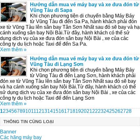
Hướng dẫn mua vé máy bay và xe đưa đón từ
Vũng Tàu đi Sapa
Khi chọn phương tiện di chuyển bằng Máy Báy
từ Vũng Tàu đi đến Sa Pa, hành khách phải đón
xe từ Vũng Tàu lên sân bay Tân Sơn Nhất sau đó sẽ bay và hạ
cánh xuống sân bay Nội Bài.Từ đây, hành khách có thể sử
dụng dịch vụ của xe đưa đón sân bay Nội Bài , xe của các
công ty du lịch hoặc Taxi để đến Sa Pa.
Xem thêm »
Hướng dẫn mua vé máy bay và xe đưa đón từ
Vũng Tàu đi Lạng Sơn
Khi chọn phương tiện di chuyển bằng Máy Báy
từ Vũng Tàu đi đến Lạng Sơn, hành khách phải
đón xe từ Vũng Tàu lên sân bay Tân Sơn Nhất sau đó sẽ bay
và hạ cánh xuống sân bay Nội Bài.Từ đây, hành khách có thể
sử dụng dịch vụ của xe đưa đón sân bay Nội Bài , xe của các
công ty du lịch hoặc Taxi để đến Lạng Sơn
Xem thêm »
1
2
3
4
5
6
7
8
9
10
11
12
13
14
15
16
17
18
19
20
21
22
23
24
25
26
27
28
THÔNG TIN CÙNG LOẠI
Banner
Các hãng máy bay