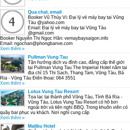
Qua chat, email
Booker Vũ Thúy Vi: Đại lý vé máy bay tại Vũng
Tàu @yahoo.com
Email: Đại lý vé máy bay tại Vũng Tàu
@gmail.com
Booker Nguyễn Thị Ngọc Hân: vemaybaysaigon.info
Email: ngochan@phongbanve.com
Xem thêm »
Pullman Vung Tau
Tận hưởng dịch vụ đỉnh cao, đẳng cấp thế giới
tại Pullman Vung Tau The Imperial Hotel nằm tại
địa chỉ 15 Thi Sach, Thang Tam, Vũng Tàu, Bà
Rịa - Vũng Tàu Điện thoại: 064 3551
Xem thêm »
Lotus Vung Tau Resort
Tọa lạc tại thành phố Vũng Tàu, Tỉnh Bà Rịa -
Vũng Tàu, Lotus Vung Tau Resort có hồ bơi
ngoài trời và tiện nghi BBQ. Trong khuôn viên có
quầy bar phục vụ khách. Nơi nghỉ cung cấp
Xem thêm »
Malibu Hotel