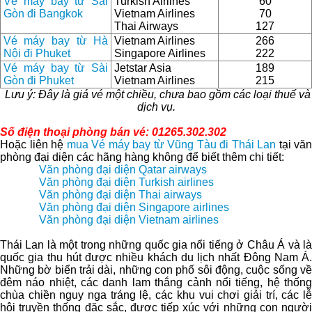
Vé máy bay từ Sài
Turkish Airlines
60
Gòn đi Bangkok
Vietnam Airlines
70
Thai Airways
127
Vé máy bay từ Hà
Vietnam Airlines
266
Nội đi Phuket
Singapore Airlines
222
Vé máy bay từ Sài
Jetstar Asia
189
Gòn đi Phuket
Vietnam Airlines
215
Lưu ý: Đây là giá vé một chiều, chưa bao gồm các loại thuế và
dịch vụ.
Số điện thoại phòng bán vé: 01265.302.302
Hoặc liên hệ
mua Vé máy bay từ Vũng Tàu đi Thái Lan
tại văn
phòng đại diện các hãng hàng không để biết thêm chi tiết:
Văn phòng đại diện Qatar airways
Văn phòng đại diện Turkish airlines
Văn phòng đại diện Thai airways
Văn phòng đại diện Singapore airlines
Văn phòng đại diện Vietnam airlines
Thái Lan là một trong những quốc gia nổi tiếng ở Châu Á và là
quốc gia thu hút được nhiều khách du lịch nhất Đông Nam Á.
Những bờ biển trải dài, những con phố sôi động, cuộc sống về
đêm náo nhiệt, các danh lam thắng cảnh nổi tiếng, hệ thống
chùa chiền nguy nga tráng lệ, các khu vui chơi giải trí, các lễ
hội truyền thống đặc sắc, được tiếp xúc với những con người