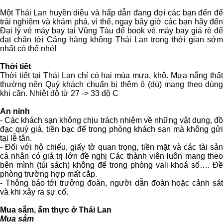
Một Thái Lan huyền diệu và hấp dẫn đang đợi các bạn đến để
trải nghiệm và khám phá, vì thế, ngay bây giờ các bạn hãy đến
Đại lý vé máy bay tại Vũng Tàu để book vé máy bay giá rẻ để
đạt chân tới Cảng hàng không Thái Lan trong thời gian sớm
nhất có thể nhé!
Thời tiết
Thời tiết tại Thái Lan chỉ có hai mùa mưa, khô. Mưa nắng thất
thường nên Quý khách chuẩn bị thêm ô (dù) mang theo dùng
khi cần. Nhiệt độ từ 27 -> 33 độ C
An ninh
- Các khách sạn không chịu trách nhiệm về những vật dụng, đồ
đạc quý giá, tiền bạc để trong phòng khách sạn mà không gửi
tại lễ tân.
- Ðối với hộ chiếu, giấy tờ quan trọng, tiền mặt và các tài sản
cá nhân có giá trị lớn đề nghị Các thành viên luôn mang theo
bên mình (túi sách) không để trong phòng vali khoá số…. Ðề
phòng trường hợp mất cắp.
- Thông báo tới trưởng đoàn, người dẫn đoàn hoặc cảnh sát
và khi xảy ra sự cố.
Mua sắm, ẩm thực ở Thái Lan
Mua sắm