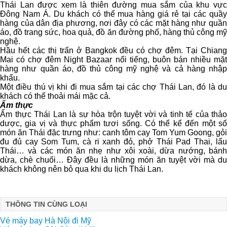
Thái Lan được xem là thiên đường mua sắm của khu vực
Đông Nam Á. Du khách có thể mua hàng giá rẻ tại các quầy
hàng của dân địa phương, nơi đây có các mặt hàng như quần
áo, đồ trang sức, hoa quả, đồ ăn đường phố, hàng thủ công mỹ
nghệ.
Hầu hết các thị trấn ở Bangkok đều có chợ đêm. Tại Chiang
Mai có chợ đêm Night Bazaar nổi tiếng, buôn bán nhiều mặt
hàng như quần áo, đồ thủ công mỹ nghệ và cả hàng nhập
khẩu.
Một điều thú vị khi đi mua sắm tại các chợ Thái Lan, đó là du
khách có thể thoải mái mặc cả.
Ẩm thực
Ẩm thực Thái Lan là sự hòa trộn tuyệt vời và tinh tế của thảo
dược, gia vị và thực phẩm tươi sống. Có thể kể đến một số
món ăn Thái đặc trưng như: canh tôm cay Tom Yum Goong, gỏi
đu đủ cay Som Tum, cà ri xanh đỏ, phở Thái Pad Thai, lẩu
Thái… và các món ăn nhẹ như xôi xoài, dừa nướng, bánh
dừa, chè chuối… Đây đều là những món ăn tuyệt vời mà du
khách không nên bỏ qua khi du lịch Thái Lan.
THÔNG TIN CÙNG LOẠI
Vé máy bay Hà Nội đi Mỹ