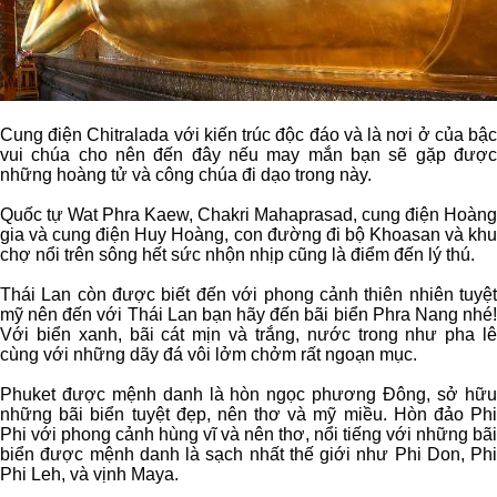
Cung điện Chitralada với kiến trúc độc đáo và là nơi ở của bậc
vui chúa cho nên đến đây nếu may mắn bạn sẽ gặp được
những hoàng tử và công chúa đi dạo trong này.
Quốc tự Wat Phra Kaew, Chakri Mahaprasad, cung điện Hoàng
gia và cung điện Huy Hoàng, con đường đi bộ Khoasan và khu
chợ nổi trên sông hết sức nhộn nhịp cũng là điểm đến lý thú.
Thái Lan còn được biết đến với phong cảnh thiên nhiên tuyệt
mỹ nên đến với Thái Lan bạn hãy đến bãi biển Phra Nang nhé!
Với biển xanh, bãi cát mịn và trắng, nước trong như pha lê
cùng với những dãy đá vôi lởm chởm rất ngoạn mục.
Phuket được mệnh danh là hòn ngọc phương Đông, sở hữu
những bãi biển tuyệt đẹp, nên thơ và mỹ miều. Hòn đảo Phi
Phi với phong cảnh hùng vĩ và nên thơ, nổi tiếng với những bãi
biển được mệnh danh là sạch nhất thế giới như Phi Don, Phi
Phi Leh, và vịnh Maya.