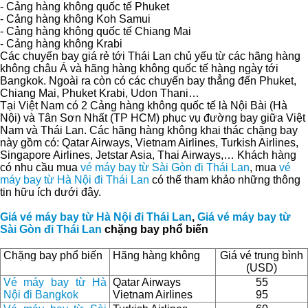
- Cảng hàng không quốc tế Phuket
- Cảng hàng không Koh Samui
- Cảng hàng không quốc tế Chiang Mai
- Cảng hàng không Krabi
Các chuyến bay giá rẻ tới Thái Lan chủ yếu từ các hãng hàng
không châu Á và hãng hàng không quốc tế hàng ngày tới
Bangkok. Ngoài ra còn có các chuyến bay thẳng đến Phuket,
Chiang Mai, Phuket Krabi, Udon Thani…
Tại Việt Nam có 2 Cảng hàng không quốc tế là Nội Bài (Hà
Nội) và Tân Sơn Nhất (TP HCM) phục vụ đường bay giữa Việt
Nam và Thái Lan. Các hãng hàng không khai thác chặng bay
này gồm có: Qatar Airways, Vietnam Airlines, Turkish Airlines,
Singapore Airlines, Jetstar Asia, Thai Airways,… Khách hàng
có nhu cầu mua
vé máy bay từ Sài Gòn đi Thái Lan
, mua
vé
máy bay từ Hà Nội đi Thái Lan
có thể tham khảo những thông
tin hữu ích dưới đây.
Giá vé máy bay từ Hà Nội đi Thái Lan
,
Giá vé máy bay từ
Sài Gòn đi Thái Lan
chặng bay phổ biến
Chặng bay phổ biến
Hãng hàng không
Giá vé trung bình
(USD)
Vé máy bay từ Hà
Qatar Airways
55
Nội đi Bangkok
Vietnam Airlines
95